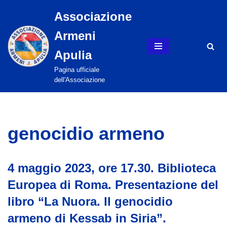
Associazione
Vai
Armeni
al
contenuto
Apulia
Pagina ufficiale
dell'Associazione
genocidio armeno
4 maggio 2023, ore 17.30. Biblioteca
Europea di Roma. Presentazione del
libro “La Nuora. Il genocidio
armeno di Kessab in Siria”.