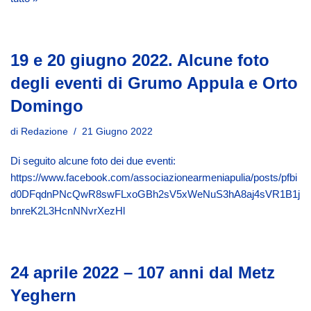
19 e 20 giugno 2022. Alcune foto
degli eventi di Grumo Appula e Orto
Domingo
di
Redazione
21 Giugno 2022
Di seguito alcune foto dei due eventi:
https://www.facebook.com/associazionearmeniapulia/posts/pfbi
d0DFqdnPNcQwR8swFLxoGBh2sV5xWeNuS3hA8aj4sVR1B1j
bnreK2L3HcnNNvrXezHl
24 aprile 2022 – 107 anni dal Metz
Yeghern